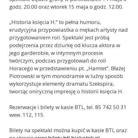
godz. 20.00 oraz wtorek 15 maja o godz. 12.00.
„Historia księcia H.” to pełna humoru,
erudycyjna przypowiastka o mękach artysty nad
przygotowaniem roli. Spektakl jest próbą
podejrzenia przez dziurkę od klucza aktora w
j
ego garderobie, w intymnym procesie
twórczym, podczas przygotowań do roli
Horacego w przedstawieniu pt. „Hamlet”. Błażej
Piotrowski w tym monodramie w luźny sposób
wykorzystuje elementy dramatu Szekspira,
tworząc oniryczną impresję o historii księcia H.
Rezerwacje i bilety w kasie BTL, tel. 85 742 50 31
wew. 112, 115.
Bilety na spektakl można kupić w kasie BTL oraz
na stronie
www.bilety.btl.bialystok.pl