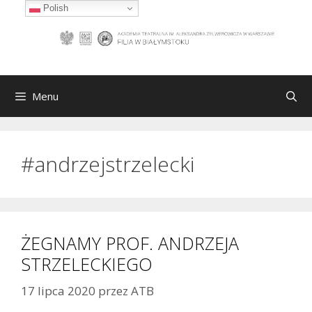
Przejdź
Polish
do
treści
Menu
#andrzejstrzelecki
ŻEGNAMY PROF. ANDRZEJA
STRZELECKIEGO
17 lipca 2020
przez
ATB