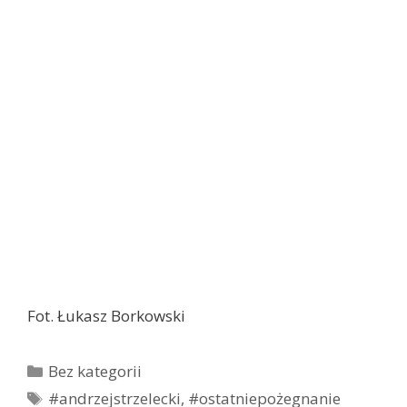
Fot. Łukasz Borkowski
Kategorie
Bez kategorii
Tagi
#andrzejstrzelecki
,
#ostatniepożegnanie